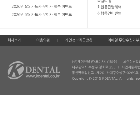
득템의 장
2026년 6월 카드사 무이자 할부 이벤트
회원등급별혜택
진행중인이벤트
2026년 5월 카드사 무이자 할부 이벤트
회사소개
이용약관
개인정보취급방침
이메일 무단수집거부
(주)케이덴탈 (대표이사: 김보수)
고객상담&전화
대구광역시 수성구 청호로 253
사업자등록번호
통신판매업신고 : 제2013-대구수성구-0269호
Copyright © 2015 KDENTAL. All rights res