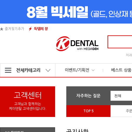
즐겨찾기추가
득템의 장
검
색
어
치과
입
력
전체카테고리
이벤트/기획전
베스트 상품
[8월] 케이덴탈 8월 BIG SALE
[8월] 더블할인 이벤트 - 1만원 + 10%할인
고객센터
자주하는 질문
[8월] 이달의 K 상품 - Carbide Bur K FG330
고객님과 함께하는
케이덴탈 고색센터입니다.
[8월] 이달의 K 상품 - Suction Tip K
TOP 5
주
[기간한정특가] 믹싱팁 K 출시!
기획상품 모음
매주 목/금/토 득템의 장