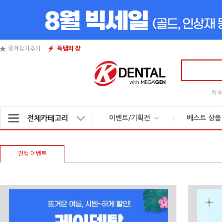
즐겨찾기추가
득템의 장
검
색
어
치과
입
력
전체카테고리
이벤트/기획전
베스트 상품
[8월] 케이덴탈 8월 BIG SALE
진
진행 이벤트
[8월] 더블할인 이벤트 - 1만원 + 10%할인
행
[8월] 이달의 K 상품 - Carbide Bur K FG330
이
[8월] 이달의 K 상품 - Suction Tip K
벤
[기간한정특가] 믹싱팁 K 출시!
기획상품 모음
트
매주 목/금/토 득템의 장