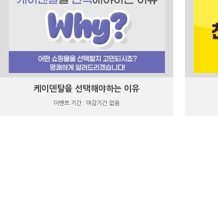
케이덴탈을 선택해야하는 이유
이벤트 기간 : 마감기간 없음