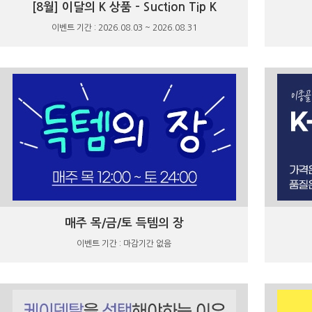
[8월] 이달의 K 상품 - Suction Tip K
이벤트 기간 : 2026.08.03 ~ 2026.08.31
매주 목/금/토 득템의 장
이벤트 기간 : 마감기간 없음